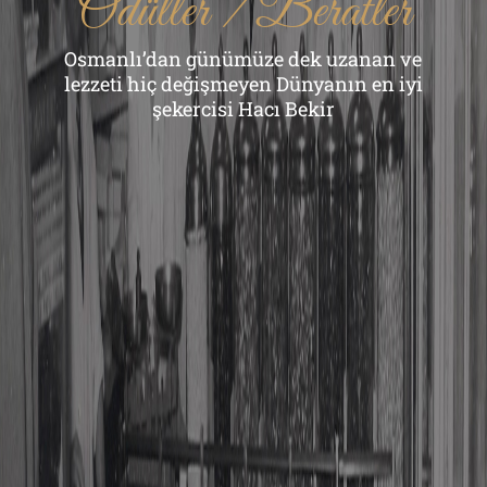
Ödüller / Beratler
Osmanlı’dan günümüze dek uzanan ve
lezzeti hiç değişmeyen Dünyanın en iyi
şekercisi Hacı Bekir