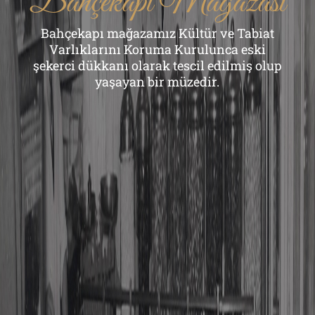
Bahçekapı Mağazası
Bahçekapı mağazamız Kültür ve Tabiat
Varlıklarını Koruma Kurulunca eski
şekerci dükkanı olarak tescil edilmiş olup
yaşayan bir müzedir.