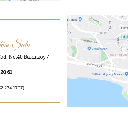
ise Şube
ad. No:40 Bakırköy /
 20 61
52 234 1777)