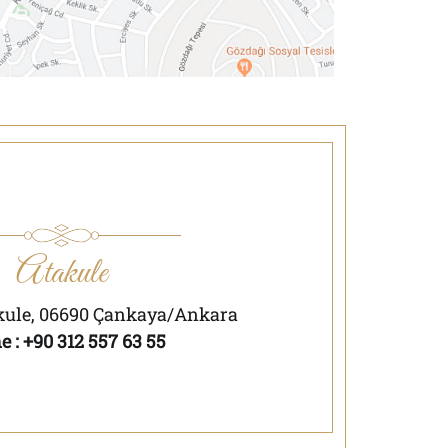
Atakule
kule, 06690 Çankaya/Ankara
 : +90 312 557 63 55