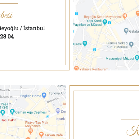
esi
Beyoğlu / İstanbul
 28 04
Ka