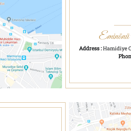
Eminönü
Address :
Hamidiye C
Phone