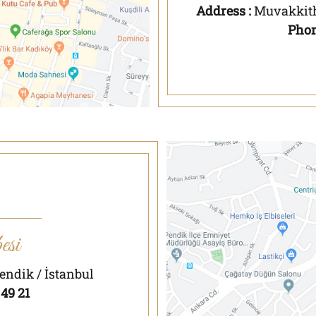
Address :
Muvakkith
Phon
esi
endik / İstanbul
 49 21