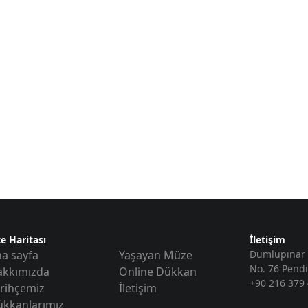
te Haritası
İletişim
a sayfa
Yaşayan Müze
Dumlupınar 
No. 76 Pendi
akkımızda
Online Dükkan
+90 216 379 
rihçemiz
İletişim
kkanlarımız