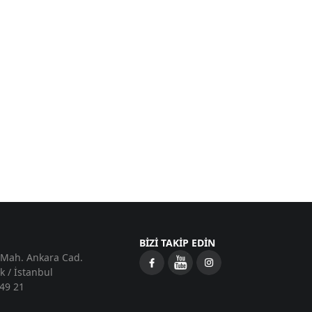
BİZİ TAKİP EDİN
Mah. Ankara Cad.
k / İstanbul
49 21