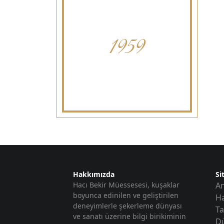
1959
Hakkımızda
Si
Hacı Bekir Müessesesi, kuşaklar
An
boyunca edinilen ve geliştirilen
H
deneyimlerle şekerleme dünyası
Ta
ve sanatı üzerine bilgi birikiminin
Dü