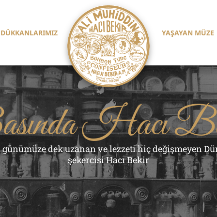
DÜKKANLARIMIZ
YAŞAYAN MÜZE
sında Hacı Be
 günümüze dek uzanan ve lezzeti hiç değişmeyen Dün
şekercisi Hacı Bekir